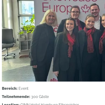
Bereich
:
Event
Teilnehmende:
300 Gäste
Location:
GINN Hotel Hamburg Elbspeicher