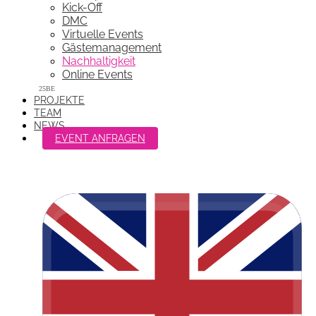
Kick-Off
DMC
Virtuelle Events
Gästemanagement
Nachhaltigkeit
Online Events
PROJEKTE
TEAM
NEWS
EVENT ANFRAGEN