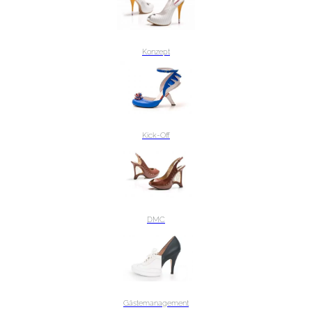
Konzept
Kick-Off
DMC
Gästemanagement