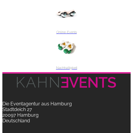
Online-Events
Nachhaltigkeit
Die Eventagentur aus Hamburg
Stadtdeich 27
20097 Hamburg
Deutschland