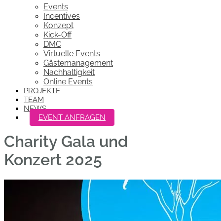
Events
Incentives
Konzept
Kick-Off
DMC
Virtuelle Events
Gästemanagement
Nachhaltigkeit
Online Events
PROJEKTE
TEAM
NEWS
EVENT ANFRAGEN
Charity Gala und
Konzert 2025