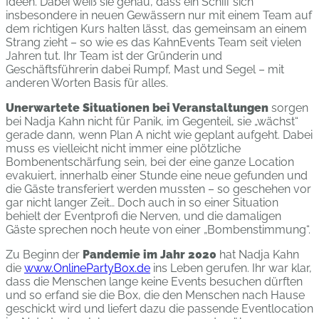
Ideen. Dabei weiß sie genau, dass ein Schiff sich
insbesondere in neuen Gewässern nur mit einem Team auf
dem richtigen Kurs halten lässt, das gemeinsam an einem
Strang zieht – so wie es das KahnEvents Team seit vielen
Jahren tut. Ihr Team ist der Gründerin und
Geschäftsführerin dabei Rumpf, Mast und Segel – mit
anderen Worten Basis für alles.
Unerwartete Situationen bei Veranstaltungen
sorgen
bei Nadja Kahn nicht für Panik, im Gegenteil, sie „wächst“
gerade dann, wenn Plan A nicht wie geplant aufgeht. Dabei
muss es vielleicht nicht immer eine plötzliche
Bombenentschärfung sein, bei der eine ganze Location
evakuiert, innerhalb einer Stunde eine neue gefunden und
die Gäste transferiert werden mussten – so geschehen vor
gar nicht langer Zeit… Doch auch in so einer Situation
behielt der Eventprofi die Nerven, und die damaligen
Gäste sprechen noch heute von einer „Bombenstimmung“.
Zu Beginn der
Pandemie im Jahr 2020
hat Nadja Kahn
die
www.OnlinePartyBox.de
ins Leben gerufen. Ihr war klar,
dass die Menschen lange keine Events besuchen dürften
und so erfand sie die Box, die den Menschen nach Hause
geschickt wird und liefert dazu die passende Eventlocation