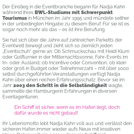
Der Einstieg in die Eventbranche begann für Nadja Kahn
während ihres
BWL-Studiums mit Schwerpunkt
Tourismus
in München im Jahr 1995 und mündete seither
in der unbedingten Hingabe zu diesem Beruf. Für sie ist es
sogar noch mehr als das – es ist ihre Berufung.
Sie hat sich über die Jahre auf zahlreichen Parketts der
Eventwelt bewegt und zieht sich so ziemlich jeden
„Eventschuh“ gerne an. Ob Schmuckschau mit Heidi Klum
oder Golfturnier in der Mitternachtssonne, Fahr-Events im
In- oder Ausland, ob Incentive oder Convention, ob klein
oder groß in Budget oder Teilnehmerzahl – mit über 1000
selbst durchgeführten Veranstaltungen verfügt Nadja
Kahn über einen reichen Erfahrungsschatz. Bevor sie im
Jahr
2003 den Schritt in die Selbständigkeit
wagte,
sammelte die Hamburgerin Erfahrungen in diversen
Eventagenturen.
Ein Schiff ist sicher, wenn es im Hafen liegt, doch
dafür wurde es nicht gebaut!
Ihr Lebensmotto lebt Nadja Kahn voll aus und verlässt den
sicheren Hafen immer wieder aufs Neue mit kreativen